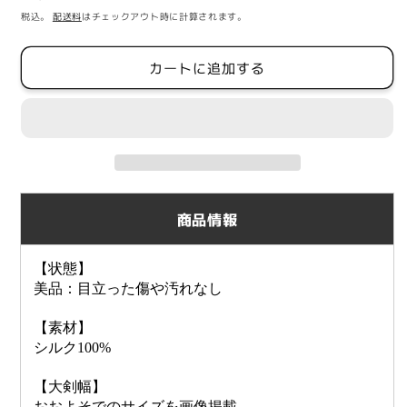
常
税込。
配送料
はチェックアウト時に計算されます。
価
格
カートに追加する
商品情報
【状態】
美品：目立った傷や汚れなし
【素材】
シルク100%
【大剣幅】
おおよそでのサイズを画像掲載