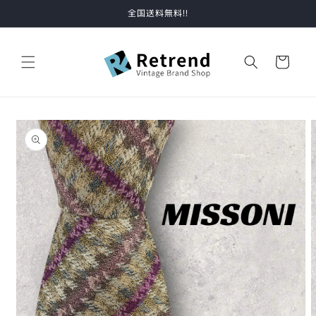
コンテ
全国送料無料!!
ンツに
進む
カ
ー
ト
商品情
報にス
キップ