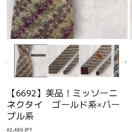
モ
ー
ダ
ル
で
メ
デ
ィ
ア
【6692】美品！ミッソーニ
(1)
(
を
開
ネクタイ ゴールド系×パー
く
プル系
通
¥2,480 JPY