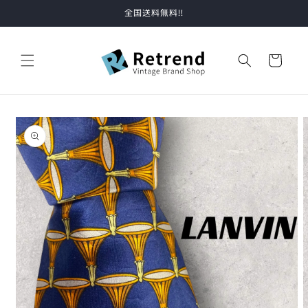
コンテ
全国送料無料!!
ンツに
進む
カ
ー
ト
商品情
報にス
キップ