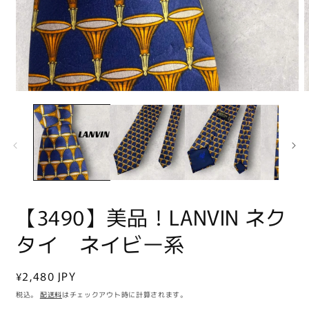
モ
ー
ダ
ル
で
メ
デ
ィ
ア
【3490】美品！LANVIN ネク
(1)
(
を
開
タイ ネイビー系
く
通
¥2,480 JPY
常
税込。
配送料
はチェックアウト時に計算されます。